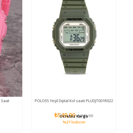
l Saat
POLO55 Yeşil Dijital Kol saati PLUDJT001R022
₺549,90
₺749,90
Ücretsiz Kargo
%27
İndirim