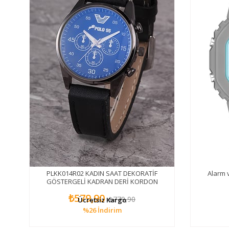
ELİ
PLKK014R02 KADIN SAAT DEKORATİF
Alarm v
GÖSTERGELİ KADRAN DERİ KORDON
₺579,90
₺779,90
Ücretsiz Kargo
%26
İndirim