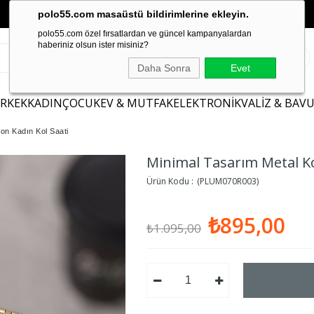
polo55.com masaüstü bildirimlerine ekleyin.
polo55.com özel fırsatlardan ve güncel kampanyalardan
haberiniz olsun ister misiniz?
Daha Sonra
Evet
ERKEK
KADIN
ÇOCUK
EV & MUTFAK
ELEKTRONİK
VALİZ & BAV
on Kadın Kol Saati
Minimal Tasarım Metal Ko
(PLUM070R003)
₺895,00
₺1.095,00