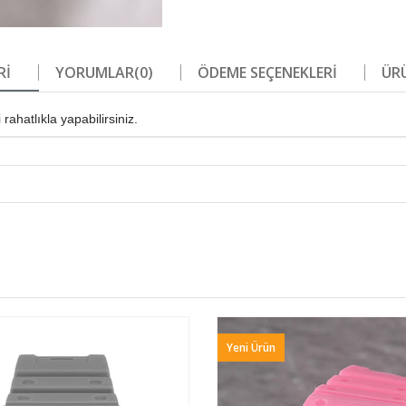
RI
YORUMLAR
(0)
ÖDEME SEÇENEKLERI
ÜRÜ
ahatlıkla yapabilirsiniz.
Yeni Ürün