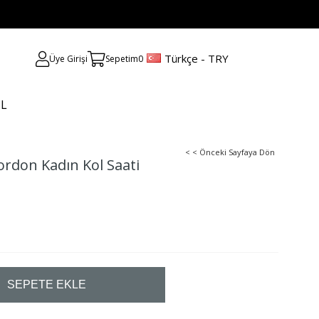
Türkçe - TRY
Üye Girişi
Sepetim
0
UL
< < Önceki Sayfaya Dön
rdon Kadın Kol Saati