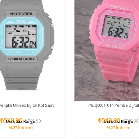
e Işıklı Unisex Dijital Kol Saati
Pludjt001r014 Pembe Dijita
₺549,90
₺549,90
₺749,90
₺749,90
Ücretsiz Kargo
Ücretsiz Kargo
%27
İndirim
%27
İndirim