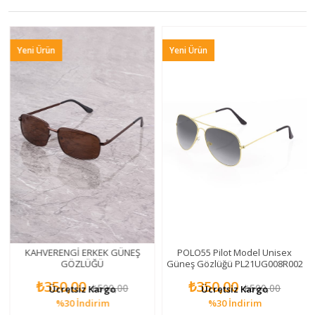
Yeni Ürün
Yeni Ürün
KAHVERENGİ ERKEK GÜNEŞ
POLO55 Pilot Model Unisex
GÖZLÜĞÜ
Güneş Gözlüğü PL21UG008R002
₺350,00
₺350,00
₺500,00
₺500,00
Ücretsiz Kargo
Ücretsiz Kargo
%30
İndirim
%30
İndirim