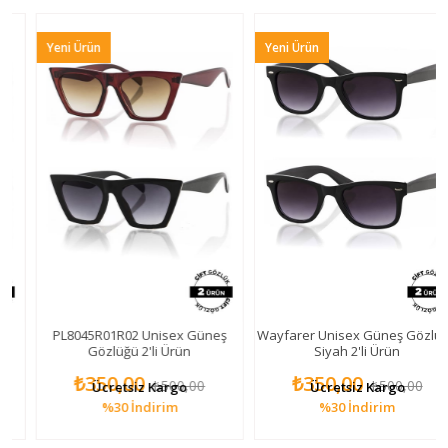
Yeni Ürün
Yeni Ürün
PL8045R01R02 Unisex Güneş
Wayfarer Unisex Güneş Gözlüğü
Gözlüğü 2'li Ürün
Siyah 2'li Ürün
₺350,00
₺350,00
₺500,00
₺500,00
Ücretsiz Kargo
Ücretsiz Kargo
%30
İndirim
%30
İndirim