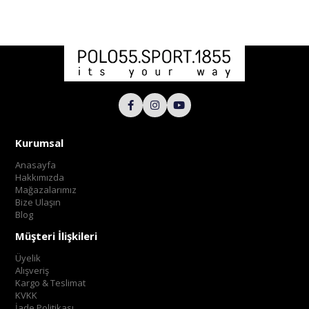
Kurumsal
Anasayfa
Hakkımızda
Mağazalarımız
Bize Ulaşın
Blog
Müşteri İlişkileri
Üyelik
Alışveriş
Kargo & Teslimat
KVKK
İade Politikası