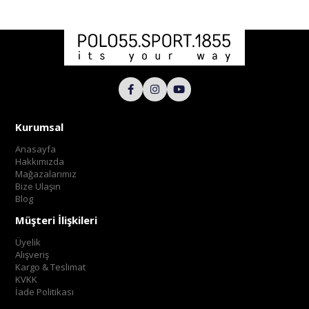
Kurumsal
Anasayfa
Hakkımızda
Mağazalarımız
Bize Ulaşın
Blog
Müşteri İlişkileri
Üyelik
Alışveriş
Kargo & Teslimat
KVKK
İade Politikası