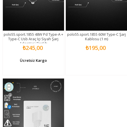
polo55.sport.1855 48W Pd Type-A +
polo55.sport.1855 60W Type-C Şarj
Type-C Usb Araç Içi Siyah Şarj
Kablosu (1 m)
Adaptörü Başlığı
₺245,00
₺195,00
Ücretsiz Kargo