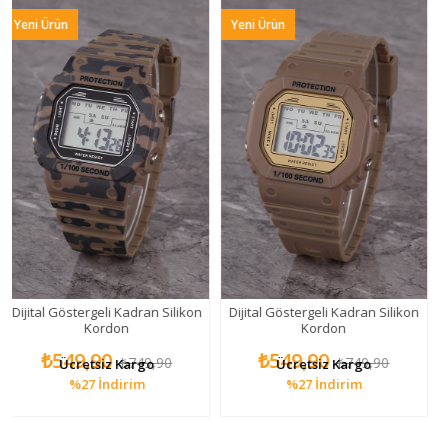
 Ürün
Yeni Ürün
Yeni Ü
tal Göstergeli Kadran Silikon
Dijital Göstergeli Kadran Silikon
Dijital
Kordon
Kordon
₺549,90
₺549,90
₺
₺749,90
₺749,90
Ücretsiz Kargo
Ücretsiz Kargo
%27
İndirim
%27
İndirim