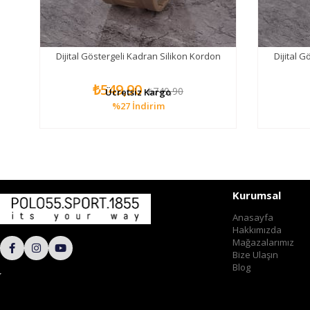
n
Dijital Göstergeli Kadran Silikon Kordon
Dijital 
₺549,90
₺749,90
Ücretsiz Kargo
%27
İndirim
Kurumsal
Anasayfa
Hakkımızda
Mağazalarımız
Bize Ulaşın
Blog