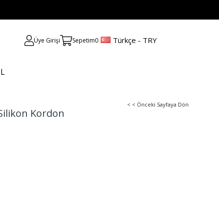
Türkçe - TRY
Üye Girişi
Sepetim
0
UL
< < Önceki Sayfaya Dön
 Silikon Kordon