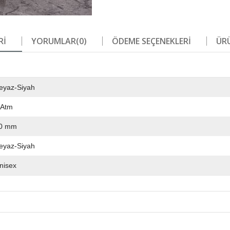
RI
YORUMLAR
(0)
ÖDEME SEÇENEKLERI
ÜRÜ
eyaz-Siyah
 Atm
0 mm
eyaz-Siyah
nisex