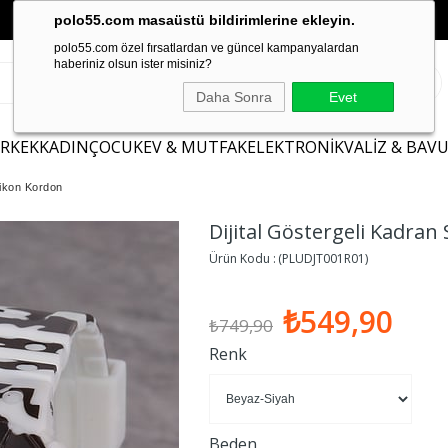
polo55.com masaüstü bildirimlerine ekleyin.
polo55.com özel fırsatlardan ve güncel kampanyalardan
haberiniz olsun ister misiniz?
Daha Sonra
Evet
ERKEK
KADIN
ÇOCUK
EV & MUTFAK
ELEKTRONİK
VALİZ & BAV
ilikon Kordon
Dijital Göstergeli Kadran
(PLUDJT001R01)
₺549,90
₺749,90
Renk
Beden