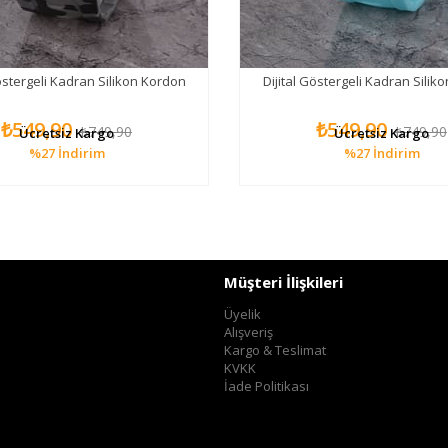
Göstergeli Kadran Silikon Kordon
Dijital Göstergeli Kadran Silik
₺549,90
₺549,90
₺749,90
₺749,90
Ücretsiz Kargo
Ücretsiz Kargo
%27
İndirim
%27
İndirim
Müşteri İlişkileri
Üyelik
Alışveriş
Kargo & Teslimat
KVKK
İade Politikası