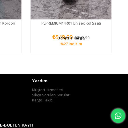
on Kordon
PLPREMIUM14R01 Unisex Kol Saati
₺549,90
₺749,90
Ücretsiz Kargo
%27
İndirim
Yardım
Müşteri Hizmetleri
Sıkça Sorulan Sorular
Kargo Takibi
E-BÜLTEN KAYIT