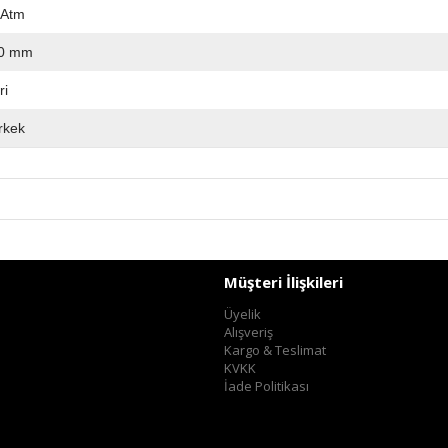
 Atm
0 mm
ri
rkek
Müşteri İlişkileri
Üyelik
Alışveriş
Kargo & Teslimat
KVKK
İade Politikası