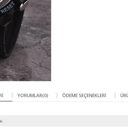
RI
YORUMLAR
(0)
ÖDEME SEÇENEKLERI
ÜRÜ
ri