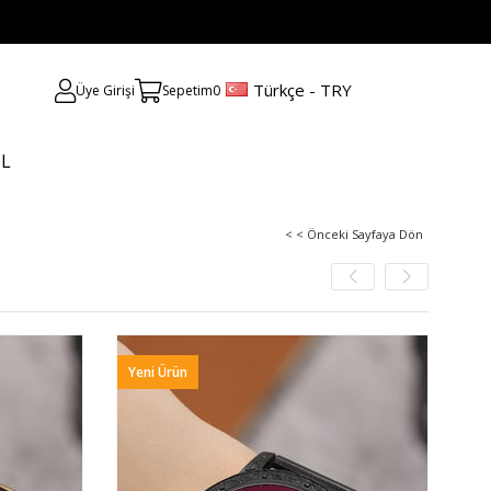
Türkçe - TRY
Üye Girişi
Sepetim
0
UL
< < Önceki Sayfaya Dön
Yeni Ürün