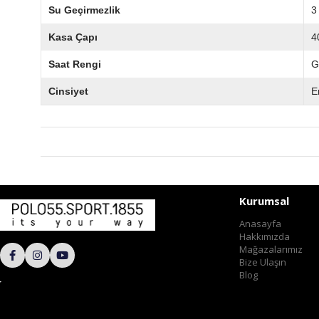
Su Geçirmezlik
3
Kasa Çapı
4
Saat Rengi
G
Cinsiyet
E
Kurumsal
Anasayfa
Hakkımızda
Mağazalarımız
Bize Ulaşın
Blog