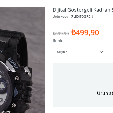
Dijital Göstergeli Kadran
(PLEDJT003R01)
₺499,90
₺699,90
Renk
Ürün st