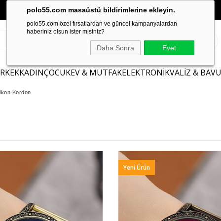
polo55.com masaüstü bildirimlerine ekleyin.
polo55.com özel fırsatlardan ve güncel kampanyalardan
haberiniz olsun ister misiniz?
Daha Sonra
Evet
ERKEK
KADIN
ÇOCUK
EV & MUTFAK
ELEKTRONİK
VALİZ & BAV
ilikon Kordon
Yeni Ürün