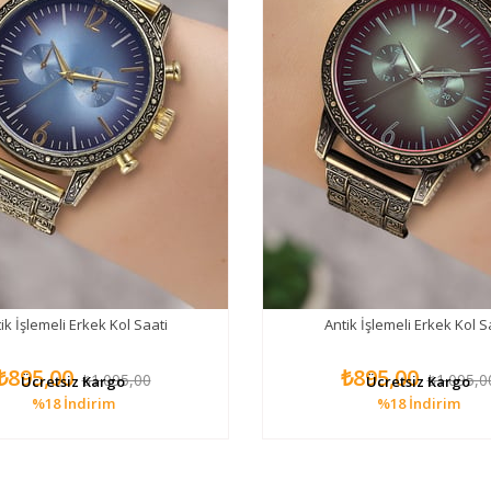
ik İşlemeli Erkek Kol Saati
Antik İşlemeli Erkek Kol S
₺895,00
₺895,00
₺1.095,00
₺1.095,0
Ücretsiz Kargo
Ücretsiz Kargo
%18
İndirim
%18
İndirim