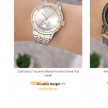
kek
Zamansız Tasarım Metal Kordon Erkek Kol
Ant
Saati
₺895,00
₺1.095,00
Ücretsiz Kargo
%18
İndirim