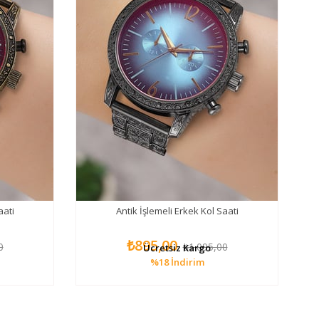
aati
Antik İşlemeli Erkek Kol Saati
₺895,00
0
₺1.095,00
Ücretsiz Kargo
%18
İndirim