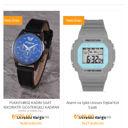
n
Yeni Ürün
Yeni Ürün
014R02 KADIN SAAT
Alarm ve Işıklı Unisex Dijital Kol
Pludjt001r0
İF GÖSTERGELİ KADRAN
Saati
DERİ KORDON
79,90
₺549,90
₺54
₺779,90
₺749,90
Ücretsiz Kargo
Ücretsiz Kargo
Üc
%26
İndirim
%27
İndirim