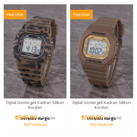
rün
Yeni Ürün
Yeni Ürün
 Göstergeli Kadran Silikon
Dijital Göstergeli Kadran Silikon
Dijital G
Kordon
Kordon
549,90
₺549,90
₺5
₺749,90
₺749,90
Ücretsiz Kargo
Ücretsiz Kargo
Ü
%27
İndirim
%27
İndirim