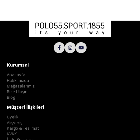
Kurumsal
Anasayfa
Hakkımızda
Mağazalarımız
Bize Ulaşın
Blog
Müşteri İlişkileri
Üyelik
Alışveriş
Kargo & Teslimat
KVKK
İade Politikası