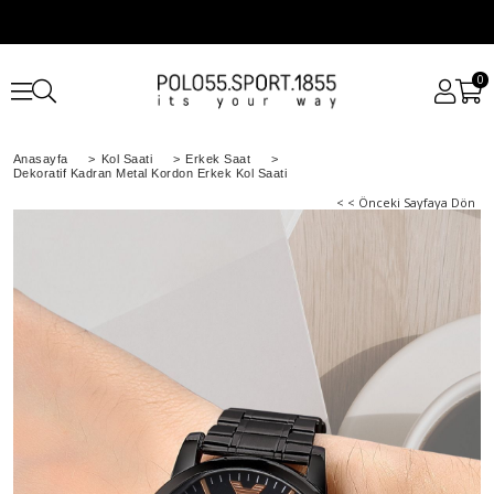
0
Anasayfa
>
Kol Saati
>
Erkek Saat
>
Dekoratif Kadran Metal Kordon Erkek Kol Saati
< < Önceki Sayfaya Dön