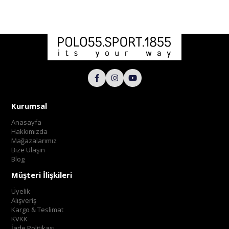
Kurumsal
Anasayfa
Hakkımızda
Mağazalarımız
Bize Ulaşın
Blog
Müşteri İlişkileri
Üyelik
Alışveriş
Kargo & Teslimat
KVKK
İade Politikası