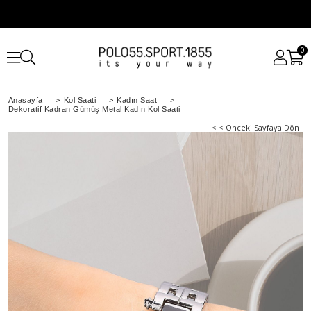
0
Anasayfa
>
Kol Saati
>
Kadın Saat
>
Dekoratif Kadran Gümüş Metal Kadın Kol Saati
< < Önceki Sayfaya Dön