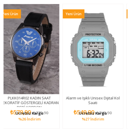
Yeni Ürün
Yeni Ürün
4R02 KADIN SAAT
Alarm ve Işıklı Unisex Dijital Kol
Pludjt001r014
 GÖSTERGELİ KADRAN
Saati
Rİ KORDON
9,90
₺549,90
₺549,
₺779,90
₺749,90
etsiz Kargo
Ücretsiz Kargo
Ücret
26
İndirim
%27
İndirim
%2