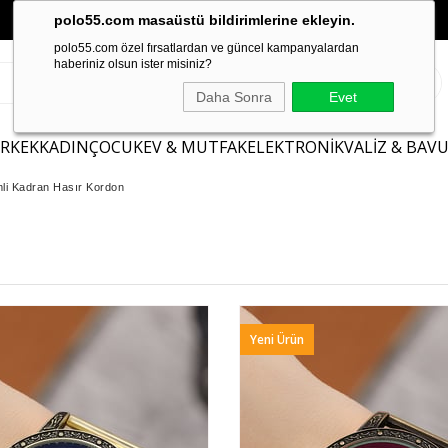
polo55.com masaüstü bildirimlerine ekleyin.
polo55.com özel fırsatlardan ve güncel kampanyalardan
haberiniz olsun ister misiniz?
Daha Sonra
Evet
ERKEK
KADIN
ÇOCUK
EV & MUTFAK
ELEKTRONİK
VALİZ & BAV
mli Kadran Hasır Kordon
Yeni Ürün