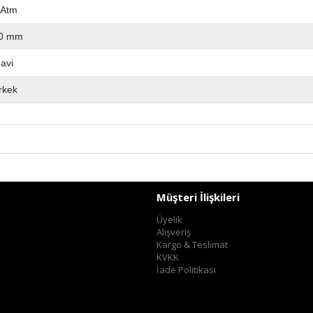
 Atm
0 mm
avi
rkek
Müşteri İlişkileri
Üyelik
Alışveriş
Kargo & Teslimat
KVKK
İade Politikası