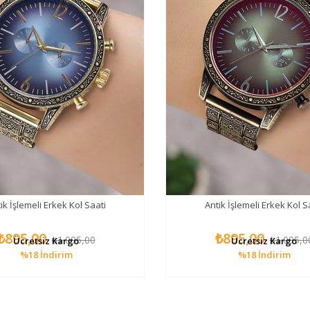
ik İşlemeli Erkek Kol Saati
Antik İşlemeli Erkek Kol S
₺895,00
₺895,00
₺1.095,00
₺1.095,0
Ücretsiz Kargo
Ücretsiz Kargo
%18
İndirim
%18
İndirim