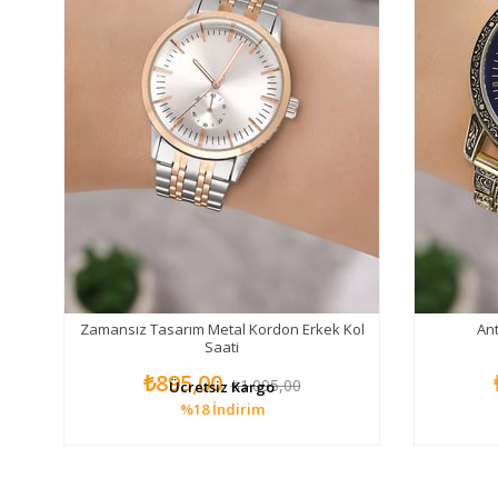
kek
Zamansız Tasarım Metal Kordon Erkek Kol
Ant
Saati
₺895,00
₺1.095,00
Ücretsiz Kargo
%18
İndirim