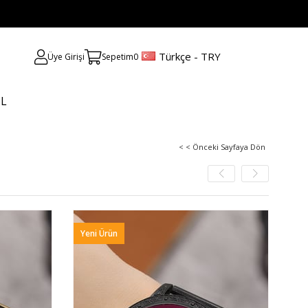
Türkçe - TRY
Üye Girişi
Sepetim
0
UL
< < Önceki Sayfaya Dön
Yeni Ürün