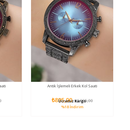
aati
Antik İşlemeli Erkek Kol Saati
₺895,00
0
₺1.095,00
Ücretsiz Kargo
%18
İndirim