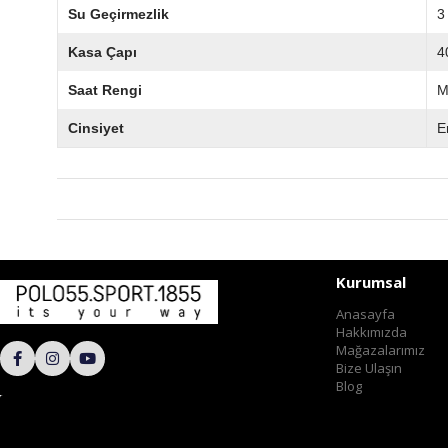
Su Geçirmezlik
3
Kasa Çapı
4
Saat Rengi
M
Cinsiyet
E
Kurumsal
Anasayfa
Hakkımızda
Mağazalarımız
Bize Ulaşın
Blog