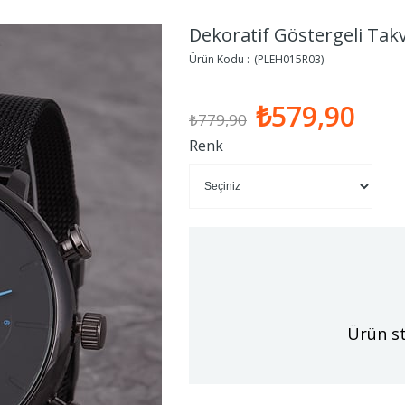
Dekoratif Göstergeli Tak
(PLEH015R03)
₺579,90
₺779,90
Renk
Ürün st