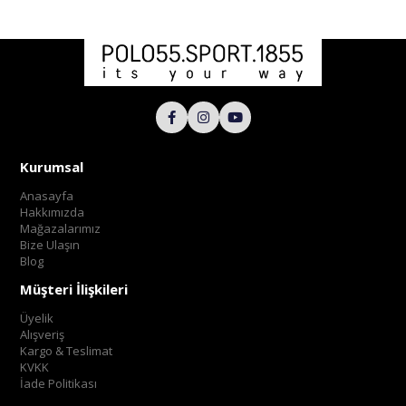
Kurumsal
Anasayfa
Hakkımızda
Mağazalarımız
Bize Ulaşın
Blog
Müşteri İlişkileri
Üyelik
Alışveriş
Kargo & Teslimat
KVKK
İade Politikası