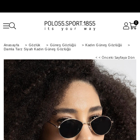
0
Anasayfa
>
Gözlük
>
Güneş Gözlüğü
>
Kadın Güneş Gözlüğü
>
Damla Tarz Siyah Kadın Güneş Gözlüğü
< < Önceki Sayfaya Dön