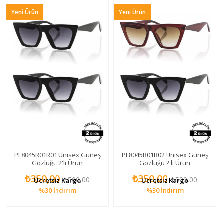
ni Ürün
Yeni Ürün
Yeni 
L8045R01R01 Unisex Güneş
PL8045R01R02 Unisex Güneş
Wayfa
Gözlüğü 2'li Ürün
Gözlüğü 2'li Ürün
₺350,00
₺350,00
₺500,00
₺500,00
Ücretsiz Kargo
Ücretsiz Kargo
%30
İndirim
%30
İndirim