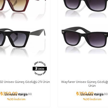
2 Unisex Güneş Gözlüğü 2'li Ürün
Wayfarer Unisex Güneş Gözlüğü 
Ürün
₺350,00
₺350,00
₺500,00
₺500,00
Ücretsiz Kargo
Ücretsiz Kargo
%30
İndirim
%30
İndirim