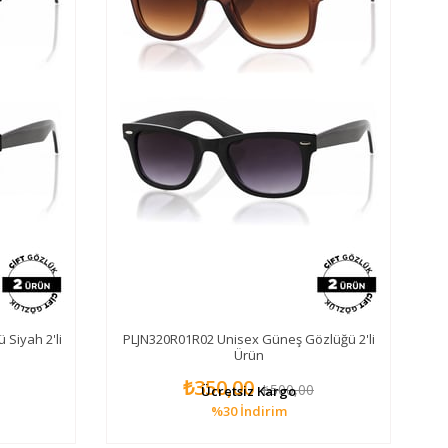
Siyah 2'li
PLJN320R01R02 Unisex Güneş Gözlüğü 2'li
Ürün
₺350,00
₺500,00
Ücretsiz Kargo
%30
İndirim