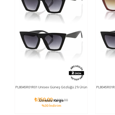
lüğü
PL8045R01R01 Unisex Güneş Gözlüğü 2'li Ürün
PL8045R01R0
₺350,00
₺500,00
Ücretsiz Kargo
%30
İndirim