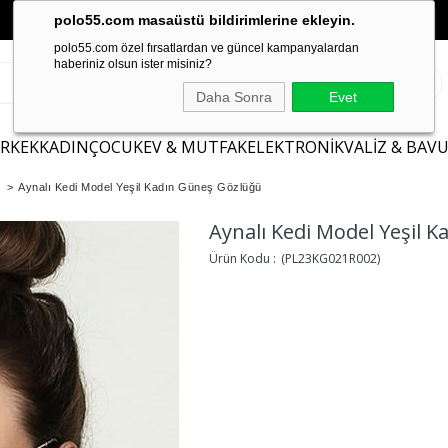
polo55.com masaüstü bildirimlerine ekleyin.
polo55.com özel fırsatlardan ve güncel kampanyalardan
haberiniz olsun ister misiniz?
Daha Sonra
Evet
ERKEK
KADIN
ÇOCUK
EV & MUTFAK
ELEKTRONİK
VALİZ & BAV
>
Aynalı Kedi Model Yeşil Kadın Güneş Gözlüğü
Aynalı Kedi Model Yeşil 
(PL23KG021R002)