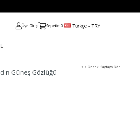
Türkçe - TRY
Üye Girişi
Sepetim
0
UL
< < Önceki Sayfaya Dön
Kadın Güneş Gözlüğü