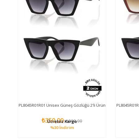
lüğü
PL8045R01R01 Unisex Güneş Gözlüğü 2'li Ürün
PL8045R01R0
₺350,00
₺500,00
Ücretsiz Kargo
%30
İndirim