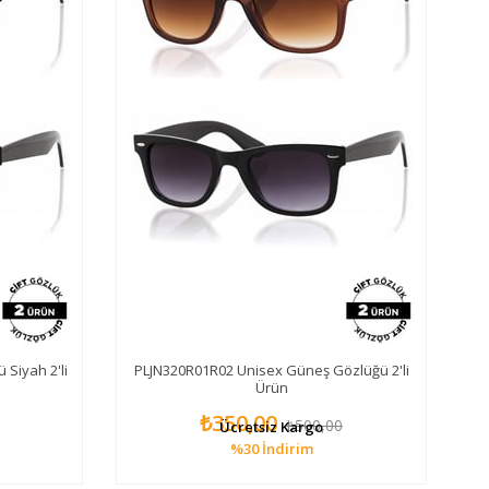
Siyah 2'li
PLJN320R01R02 Unisex Güneş Gözlüğü 2'li
Ürün
₺350,00
₺500,00
Ücretsiz Kargo
%30
İndirim