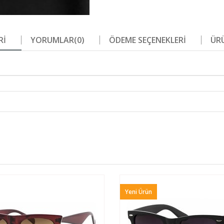
RI
YORUMLAR
(0)
ÖDEME SEÇENEKLERI
ÜRÜ
Yeni Ürün