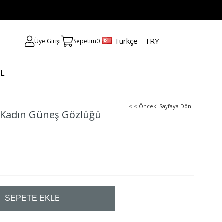
Türkçe - TRY
Üye Girişi
Sepetim
0
UL
< < Önceki Sayfaya Dön
h Kadın Güneş Gözlüğü