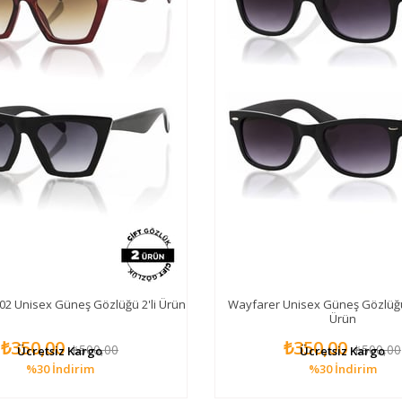
2 Unisex Güneş Gözlüğü 2'li Ürün
Wayfarer Unisex Güneş Gözlüğü 
Ürün
₺350,00
₺350,00
₺500,00
₺500,00
Ücretsiz Kargo
Ücretsiz Kargo
%30
İndirim
%30
İndirim