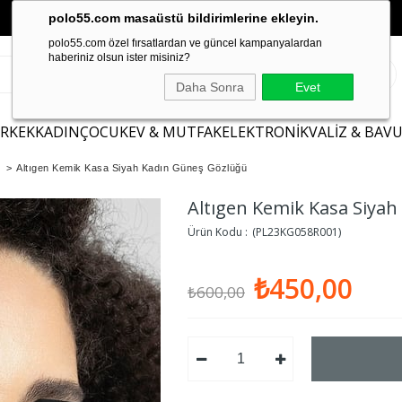
polo55.com masaüstü bildirimlerine ekleyin.
polo55.com özel fırsatlardan ve güncel kampanyalardan
haberiniz olsun ister misiniz?
Daha Sonra
Evet
ERKEK
KADIN
ÇOCUK
EV & MUTFAK
ELEKTRONİK
VALİZ & BAV
>
Altıgen Kemik Kasa Siyah Kadın Güneş Gözlüğü
Altıgen Kemik Kasa Siya
(PL23KG058R001)
₺450,00
₺600,00